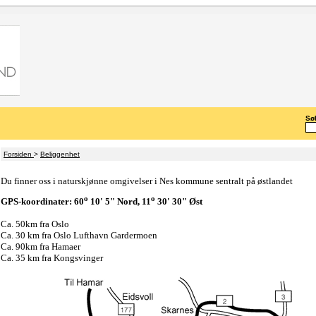
Søk
Forsiden
>
Beliggenhet
Du finner oss i naturskjønne omgivelser i Nes kommune sentralt på østlandet
o
o
GPS-koordinater: 60
10' 5" Nord, 11
30' 30" Øst
Ca. 50km fra Oslo
Ca. 30 km fra Oslo Lufthavn Gardermoen
Ca. 90km fra Hamaer
Ca. 35 km fra Kongsvinger