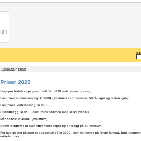
Søk
Forsiden
>
Priser
Priser 2025
Døgnpris bobil/campingvogn/telt 390 NOK (inkl. strøm og dusj.)
Fast plass sommersesong: kr 9800,- (faktureres i to terminer; 50 % i april og resten i juni)
Fast plass, vintersesong: kr 9800,-
Strandtillegg: kr 850,- (faktureres sammen med «Fast plass»)
Månedsleie kr 4000,- (inkl strøm)
Strøm faktureres pr kWh etter markedspris og et tillegg på 40 øre/kWh.
For nye gjester påløper et depositum på kr 3000,- som innkreves på første faktura. Bruk utenom se
inkludert mva.